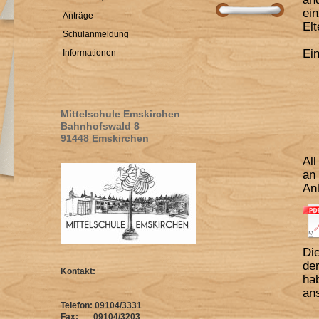
ei
Anträge
Elt
Schulanmeldung
Ein
Informationen
Mittelschule Emskirchen
Bahnhofswald 8
91448 Emskirchen
Al
an
Anl
Di
de
Kontakt:
ha
ans
Telefon: 09104/3331
Fax: 09104/3203