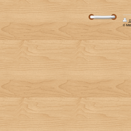
D
© Mit