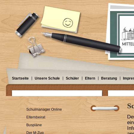
Startseite
Unsere Schule
Schüler
Eltern
Beratung
Impre
S
Schulmanager Online
De
Elternbeirat
e
Buspläne
In
Der M-Zug
a