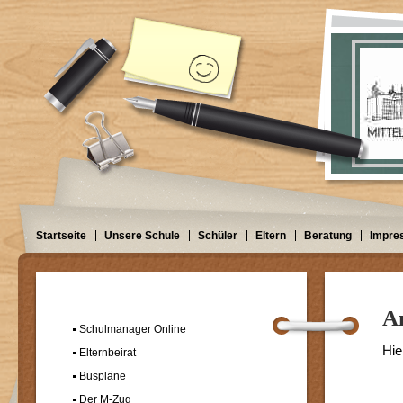
Startseite
Unsere Schule
Schüler
Eltern
Beratung
Impre
A
Schulmanager Online
Hie
Elternbeirat
Buspläne
Der M-Zug