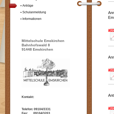
Anträge
Schulanmeldung
Anm
Em
Informationen
Mittelschule Emskirchen
Bahnhofswald 8
91448 Emskirchen
Anm
Ant
Kontakt:
Telefon: 09104/3331
Fax: 09104/3203