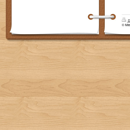
D
© Mit